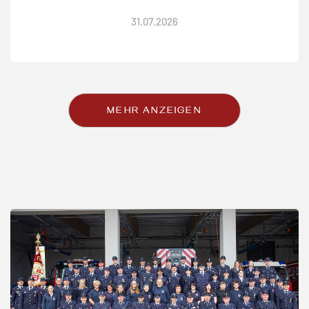
31
.
07
.
2026
MEHR ANZEIGEN