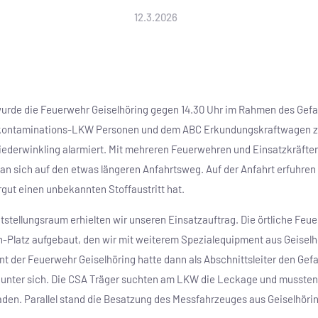
12.3.2026
wurde die Feuerwehr Geiselhöring gegen 14.30 Uhr im Rahmen des Gef
kontaminations-LKW Personen und dem ABC Erkundungskraftwagen 
iederwinkling alarmiert. Mit mehreren Feuerwehren und Einsatzkräfte
an sich auf den etwas längeren Anfahrtsweg. Auf der Anfahrt erfuhren 
ut einen unbekannten Stoffaustritt hat.
itstellungsraum erhielten wir unseren Einsatzauftrag. Die örtliche Feu
n-Platz aufgebaut, den wir mit weiterem Spezialequipment aus Geiselh
t der Feuerwehr Geiselhöring hatte dann als Abschnittsleiter den Gef
 unter sich. Die CSA Träger suchten am LKW die Leckage und mussten 
aden. Parallel stand die Besatzung des Messfahrzeuges aus Geiselhörin