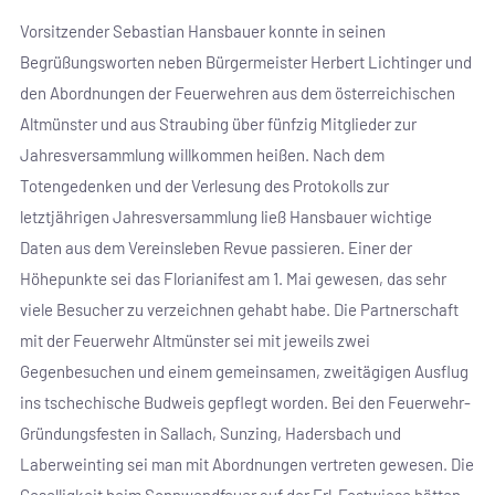
Vorsitzender Sebastian Hansbauer konnte in seinen
Begrüßungsworten neben Bürgermeister Herbert Lichtinger und
den Abordnungen der Feuerwehren aus dem österreichischen
Altmünster und aus Straubing über fünfzig Mitglieder zur
Jahresversammlung willkommen heißen. Nach dem
Totengedenken und der Verlesung des Protokolls zur
letztjährigen Jahresversammlung ließ Hansbauer wichtige
Daten aus dem Vereinsleben Revue passieren. Einer der
Höhepunkte sei das Florianifest am 1. Mai gewesen, das sehr
viele Besucher zu verzeichnen gehabt habe. Die Partnerschaft
mit der Feuerwehr Altmünster sei mit jeweils zwei
Gegenbesuchen und einem gemeinsamen, zweitägigen Ausflug
ins tschechische Budweis gepflegt worden. Bei den Feuerwehr-
Gründungsfesten in Sallach, Sunzing, Hadersbach und
Laberweinting sei man mit Abordnungen vertreten gewesen. Die
Geselligkeit beim Sonnwendfeuer auf der Erl-Festwiese hätten