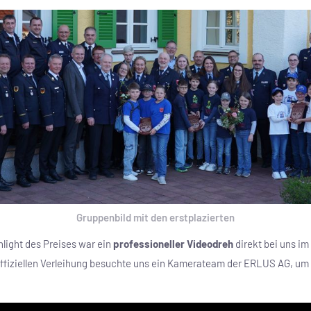
Gruppenbild mit den erstplazierten
light des Preises war ein
professioneller Videodreh
direkt bei uns i
ffiziellen Verleihung besuchte uns ein Kamerateam der ERLUS AG, um 