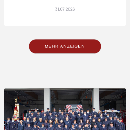
31
.
07
.
2026
MEHR ANZEIGEN